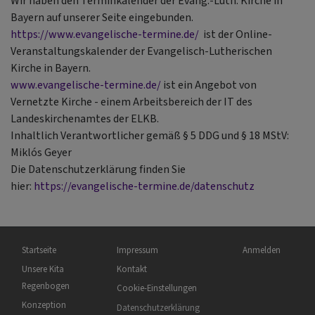
Wir haben den Terminkalender der Evang.-Luth. Kirche in
Bayern auf unserer Seite eingebunden.
https://www.evangelische-termine.de/
ist der Online-
Veranstaltungskalender der Evangelisch-Lutherischen
Kirche in Bayern.
www.evangelische-termine.de/
ist ein Angebot von
Vernetzte Kirche - einem Arbeitsbereich der IT des
Landeskirchenamtes der ELKB.
Inhaltlich Verantwortlicher gemäß § 5 DDG und § 18 MStV:
Miklós Geyer
Die Datenschutzerklärung finden Sie
hier:
https://evangelische-termine.de/datenschutz
Hauptnavigation
Fußbereichsmenü
Benutzermenü
Startseite
Impressum
Anmelden
Unsere Kita
Kontakt
Regenbogen
Cookie-Einstellungen
Konzeption
Datenschutzerklärung