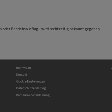
n oder Betriebsausflug - wird rechtzeitig bekannt gegeben
Fußbereichsmenü
Be
Impressum
Kontakt
Cookie-Einstellungen
Datenschutzerklärung
Barrierefreiheitserklärung