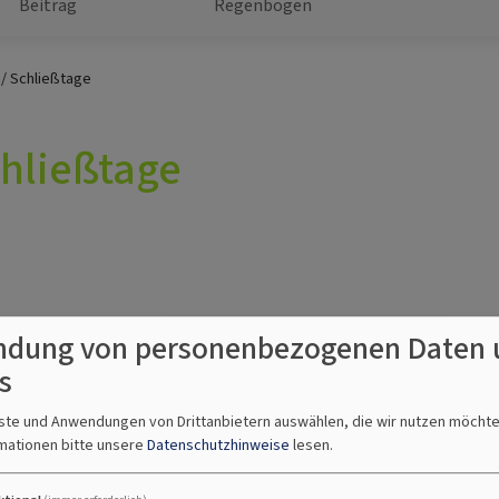
Beitrag
Regenbogen
/ Schließtage
chließtage
dung von personenbezogenen Daten 
s
nste und Anwendungen von Drittanbietern auswählen, die wir nutzen möcht
mationen bitte unsere
Datenschutzhinweise
lesen.
ita und den Hort an der Grundschule)