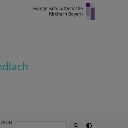
ndlach
EVKOM
Suche