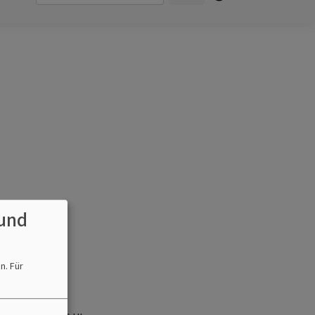
und
en.
Für